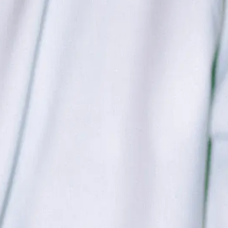
 Ens n'encarreguem de tot.
e producció addicional.
aixi amb el teu vibe.
mb identitat i objectius.