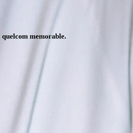
 quelcom memorable.
er a la comunitat oficial.
la teva ocasió.