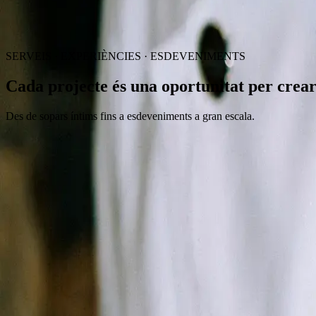
CA
SERVEIS · EXPERIÈNCIES · ESDEVENIMENTS
Cada projecte és una oportunitat per
crear
Des de sopars íntims fins a esdeveniments a gran escala.
Tria la teva
experiència
Escriu-nos i et proposem la millor opció.
Sopars RAUXA
Sopars privats on s'uneixen gastronomia, música i art. Accés exclusiu p
Contacta amb RAUXA
→
Sopars privats
Explica'ns què tens al cap i ho fem realitat. Experiències a mida per a 