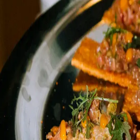
Inici
Serveis
Equip
Contacte
CONTACTE
info@rauxa.cat
+34 684 481 333
Barcelona, Catalunya
Busques alguna cosa concreta?
Veure serveis
→
WhatsApp