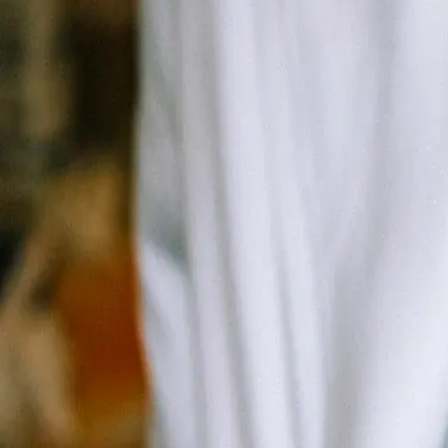
Contacta amb RAUXA
→
Organització d'esdeveniments
Esdeveniments complets: gastronomia, música, DJ, animació i espais.
Contacta amb RAUXA
→
Càtering
Només menjar. Preparem i entreguem el càtering llest per servir, sens
Contacta amb RAUXA
→
Serveis de DJ
Sessions adaptades a cada esdeveniment. Trobem el DJ i l'estil que enc
Contacta amb RAUXA
→
Col·laboracions amb marques
Pop-ups, esdeveniments, shootings i llançaments. Propostes alineades a
Contacta amb RAUXA
→