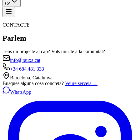
CA
CONTACTE
Parlem
Tens un projecte al cap? Vols unir-te a la comunitat?
info@rauxa.cat
+34 684 481 333
Barcelona, Catalunya
Busques alguna cosa concreta?
Veure serveis
→
WhatsApp